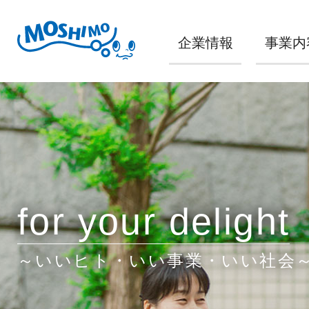
企業情報
事業内
for your delight
～いいヒト・いい事業・いい社会