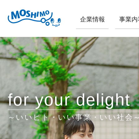
企業情報
事業内
for your delight
～いいヒト・いい事業・いい社会