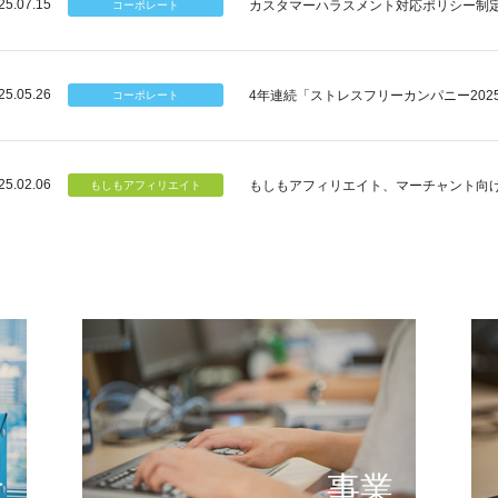
25.07.15
カスタマーハラスメント対応ポリシー制
25.05.26
4年連続「ストレスフリーカンパニー202
25.02.06
もしもアフィリエイト、マーチャント向
個のチカラ
可能性
もしもが描く未来の形とは
提供する
念
事業