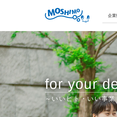
企業
for your de
～いいヒト・いい事業