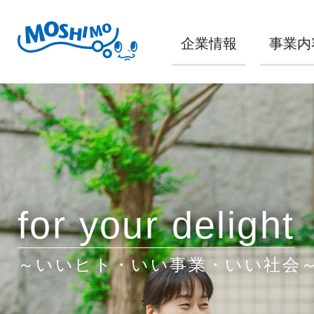
企業情報
事業内
for your delight
～いいヒト・いい事業・いい社会