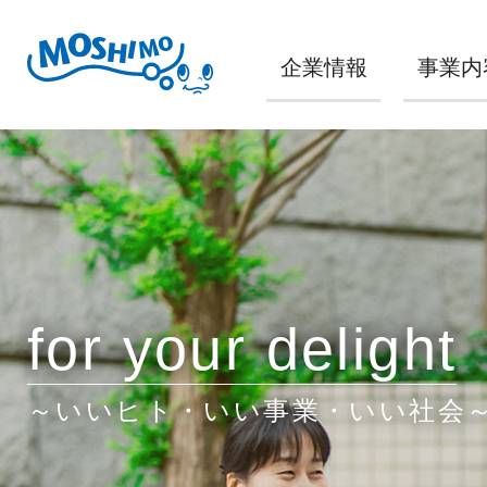
企業情報
事業内
for your delight
～いいヒト・いい事業・いい社会