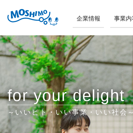
企業情報
事業内
for your delight
～いいヒト・いい事業・いい社会