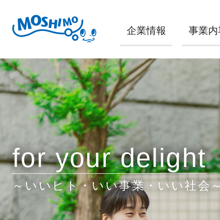
企業情報
事業内
for your delight
～いいヒト・いい事業・いい社会