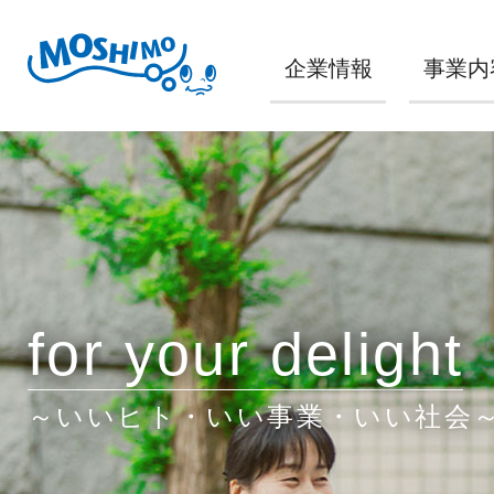
企業情報
事業内
for your delight
～いいヒト・いい事業・いい社会