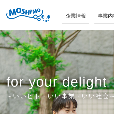
企業情報
事業内
for your delight
～いいヒト・いい事業・いい社会