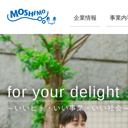
企業情報
事業内
for your delight
～いいヒト・いい事業・いい社会