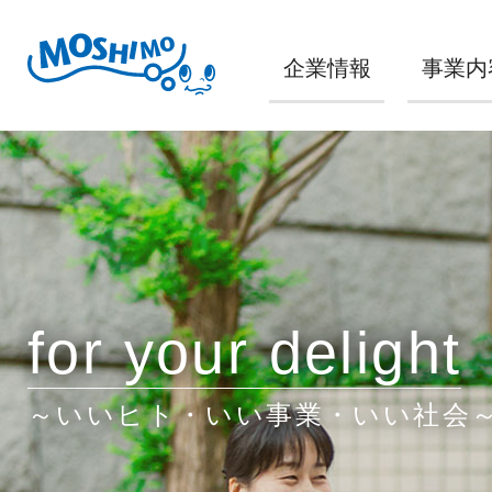
企業情報
事業内
for your delight
～いいヒト・いい事業・いい社会