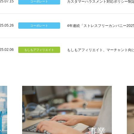
25.07.15
カスタマーハラスメント対応ポリシー制
25.05.26
4年連続「ストレスフリーカンパニー202
25.02.06
もしもアフィリエイト、マーチャント向
個のチカラ
可能性
もしもが描く未来の形とは
提供する
念
事業