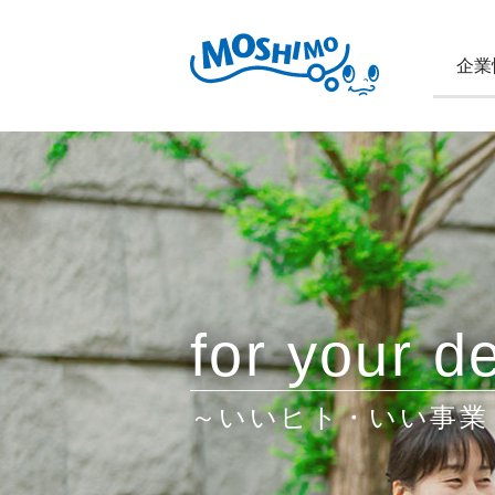
企業
for your de
～いいヒト・いい事業