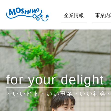
企業情報
事業内
for your delight
～いいヒト・いい事業・いい社会