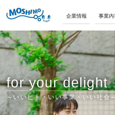
企業情報
事業内
for your delight
～いいヒト・いい事業・いい社会