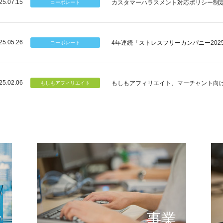
25.07.15
カスタマーハラスメント対応ポリシー制
25.05.26
4年連続「ストレスフリーカンパニー202
25.02.06
もしもアフィリエイト、マーチャント向
個のチカラ
可能性
もしもが描く未来の形とは
提供する
念
事業