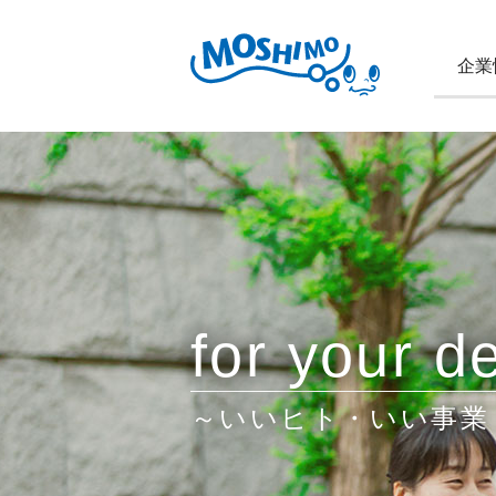
企業
for your de
～いいヒト・いい事業