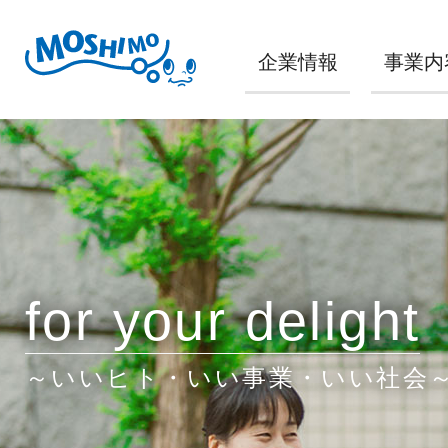
企業情報
事業内
for your delight
～いいヒト・いい事業・いい社会