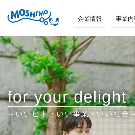
企業情報
事業内
for your delight
～いいヒト・いい事業・いい社会