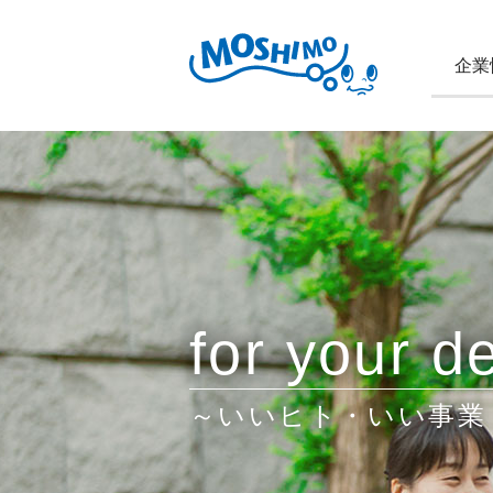
企業
for your de
～いいヒト・いい事業