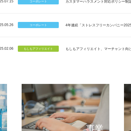
25.07.15
カスタマーハラスメント対応ポリシー制
25.05.26
4年連続「ストレスフリーカンパニー202
25.02.06
もしもアフィリエイト、マーチャント向
個のチカラ
可能性
もしもが描く未来の形とは
提供する
念
事業