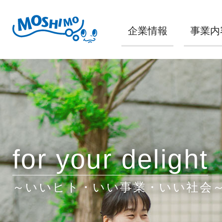
企業情報
事業内
for your delight
～いいヒト・いい事業・いい社会