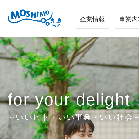
企業情報
事業内
for your delight
～いいヒト・いい事業・いい社会