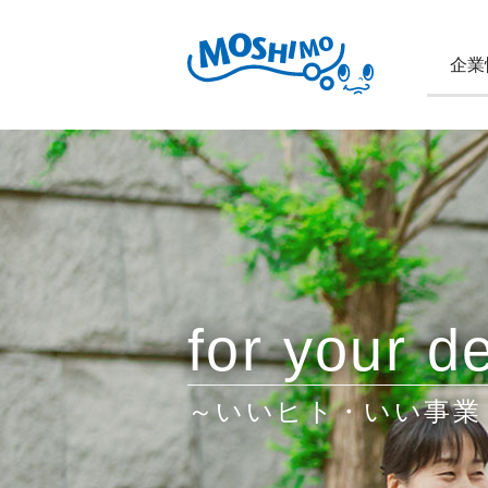
企業
for your de
～いいヒト・いい事業