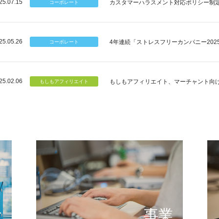
25.07.15
カスタマーハラスメント対応ポリシー制
25.05.26
4年連続「ストレスフリーカンパニー202
25.02.06
もしもアフィリエイト、マーチャント向
個のチカラ
可能性
もしもが描く未来の形とは
提供する
念
事業