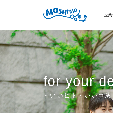
企業
for your de
～いいヒト・いい事業