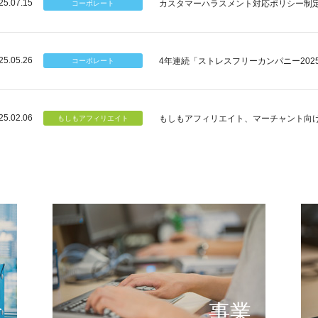
25.07.15
カスタマーハラスメント対応ポリシー制
25.05.26
4年連続「ストレスフリーカンパニー202
25.02.06
もしもアフィリエイト、マーチャント向
個のチカラ
可能性
もしもが描く未来の形とは
提供する
念
事業