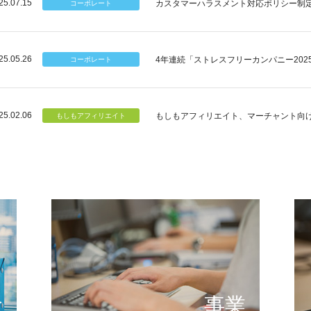
25.07.15
カスタマーハラスメント対応ポリシー制
25.05.26
4年連続「ストレスフリーカンパニー202
25.02.06
もしもアフィリエイト、マーチャント向
個のチカラ
可能性
もしもが描く未来の形とは
提供する
念
事業