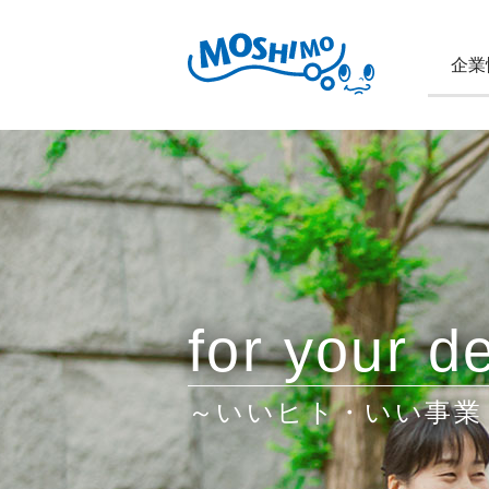
企業
for your de
～いいヒト・いい事業