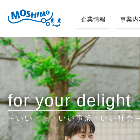
企業情報
事業内
for your delight
～いいヒト・いい事業・いい社会