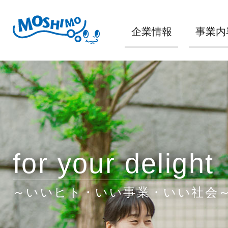
企業情報
事業内
for your delight
～いいヒト・いい事業・いい社会