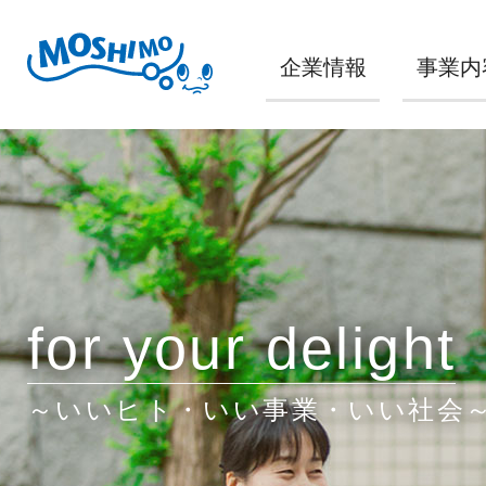
企業情報
事業内
for your delight
～いいヒト・いい事業・いい社会