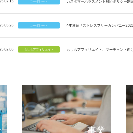
25.07.15
カスタマーハラスメント対応ポリシー制
25.05.26
4年連続「ストレスフリーカンパニー202
25.02.06
もしもアフィリエイト、マーチャント向
個のチカラ
可能性
もしもが描く未来の形とは
提供する
念
事業