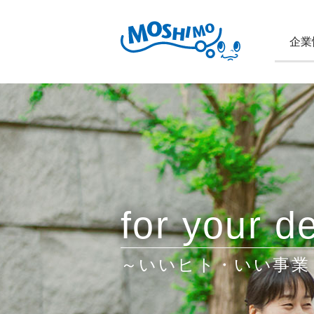
企業
for your de
～いいヒト・いい事業