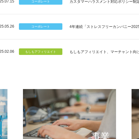
25.07.15
カスタマーハラスメント対応ポリシー制
25.05.26
4年連続「ストレスフリーカンパニー202
25.02.06
もしもアフィリエイト、マーチャント向
個のチカラ
可能性
もしもが描く未来の形とは
提供する
念
事業