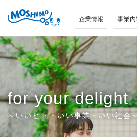
企業情報
事業内
for your delight
～いいヒト・いい事業・いい社会