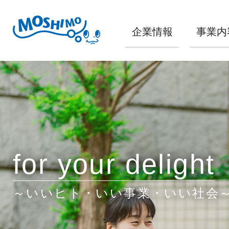
企業情報
事業内
for your delight
～いいヒト・いい事業・いい社会