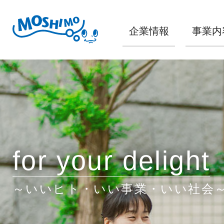
企業情報
事業内
for your delight
～いいヒト・いい事業・いい社会