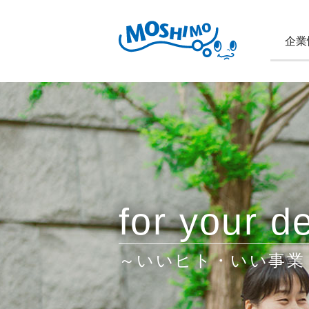
企業
for your de
～いいヒト・いい事業