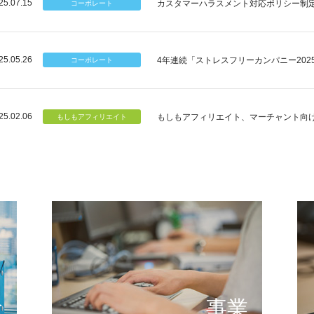
25.07.15
カスタマーハラスメント対応ポリシー制
25.05.26
4年連続「ストレスフリーカンパニー202
25.02.06
もしもアフィリエイト、マーチャント向
個のチカラ
可能性
もしもが描く未来の形とは
提供する
念
事業