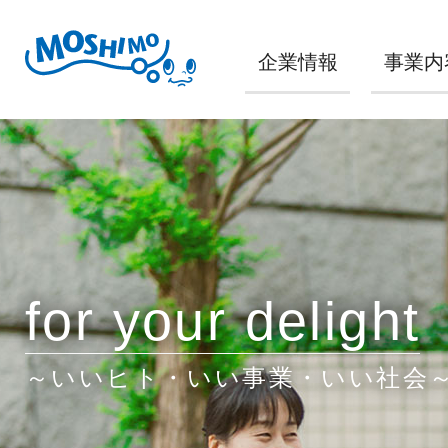
企業情報
事業内
for your delight
～いいヒト・いい事業・いい社会