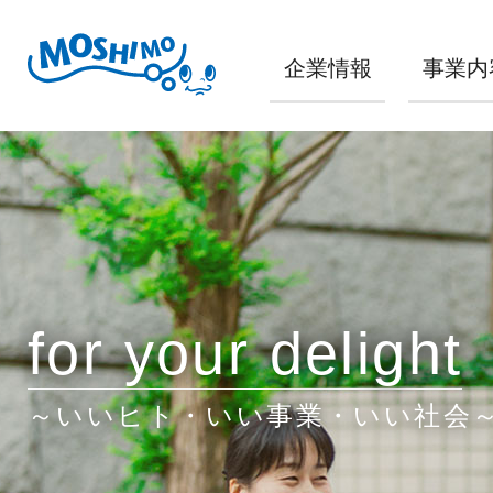
企業情報
事業内
for your delight
～いいヒト・いい事業・いい社会