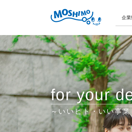
企業
for your de
～いいヒト・いい事業