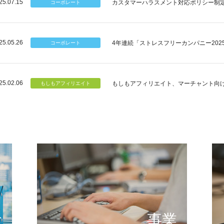
25.07.15
カスタマーハラスメント対応ポリシー制
25.05.26
4年連続「ストレスフリーカンパニー202
25.02.06
もしもアフィリエイト、マーチャント向
個のチカラ
可能性
もしもが描く未来の形とは
提供する
念
事業