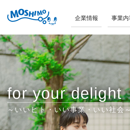
企業情報
事業内
for your delight
～いいヒト・いい事業・いい社会