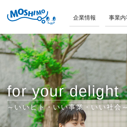
企業情報
事業内
for your delight
～いいヒト・いい事業・いい社会