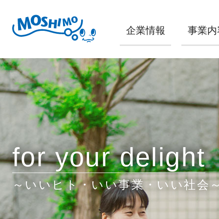
企業情報
事業内
for your delight
～いいヒト・いい事業・いい社会