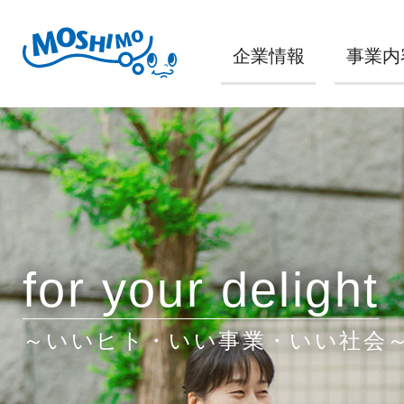
企業情報
事業内
for your delight
～いいヒト・いい事業・いい社会