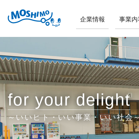
企業情報
事業内
for your delight
～いいヒト・いい事業・いい社会