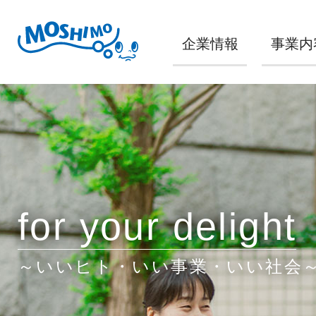
企業情報
事業内
for your delight
～いいヒト・いい事業・いい社会