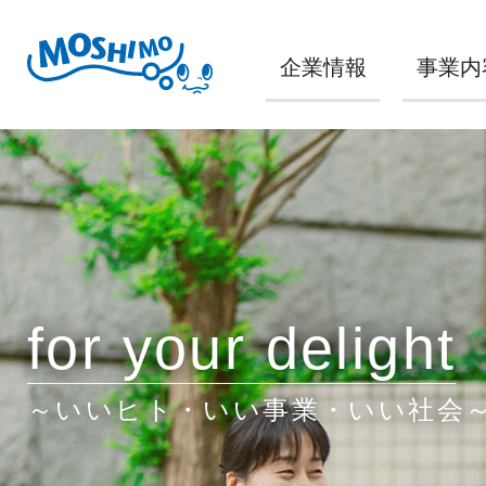
企業情報
事業内
for your delight
～いいヒト・いい事業・いい社会