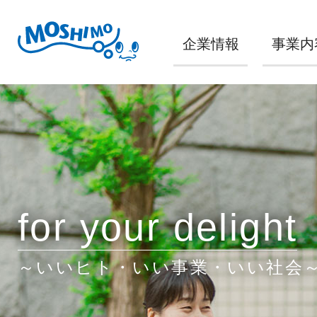
企業情報
事業内
for your delight
～いいヒト・いい事業・いい社会