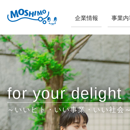
企業情報
事業内
for your delight
～いいヒト・いい事業・いい社会