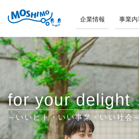
企業情報
事業内
for your delight
～いいヒト・いい事業・いい社会