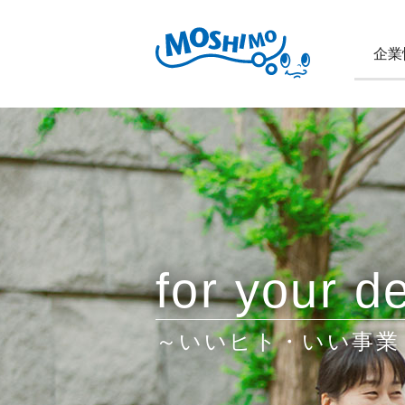
企業
for your de
～いいヒト・いい事業