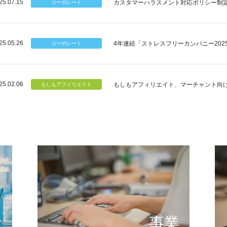
25.07.15
カスタマーハラスメント対応ポリシー制
25.05.26
4年連続「ストレスフリーカンパニー202
25.02.06
もしもアフィリエイト、マーチャント向
個のチカラ
可能性
もしもが描く未来の形とは
提供する
念
事業