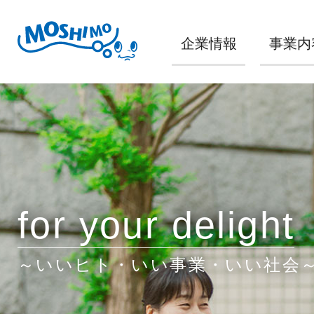
企業情報
事業内
for your delight
～いいヒト・いい事業・いい社会