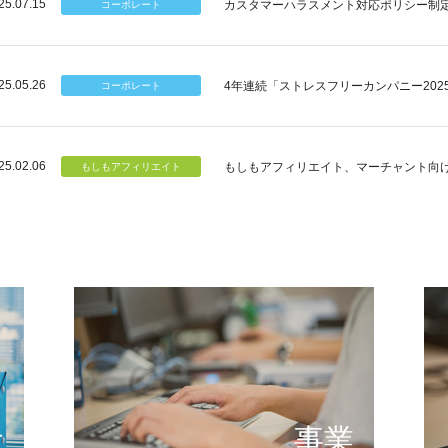
25.07.15
カスタマーハラスメント対応ポリシー制
25.05.26
4年連続「ストレスフリーカンパニー202
25.02.06
もしもアフィリエイト、マーチャント向
個のチカラ
可能性
もしもが描く未来の形とは
提供する
念
事業