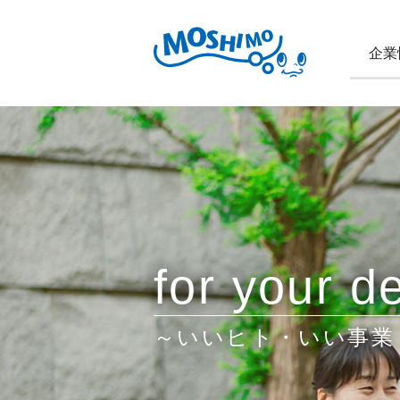
企業
for your de
～いいヒト・いい事業