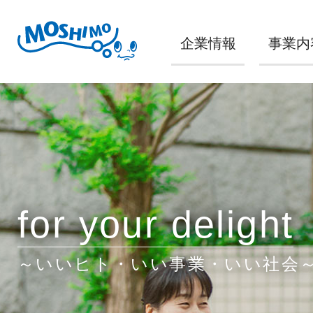
企業情報
事業内
for your delight
～いいヒト・いい事業・いい社会