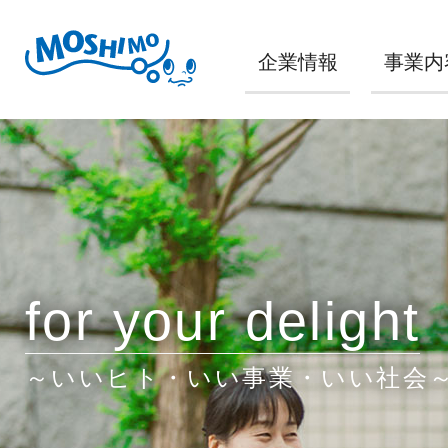
企業情報
事業内
for your delight
～いいヒト・いい事業・いい社会